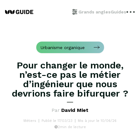
Grands angles
Guides
Urbanisme organique
Pour changer le monde,
n’est-ce pas le métier
d’ingénieur que nous
devrions faire bifurquer ?
Par
David Miet
Métiers
Publié le 17/03/23
Mis à jour le 10/06/26
2min de lecture