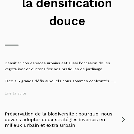
la densification
douce
Densifier nos espaces urbains est aussi l’occasion de les
végétaliser et d’intensifier nos pratiques de jardinage.
Face aux grands défis auxquels nous sommes confrontés —
urbanisation, réchauffement climatique et conservation de la
biodiversité — les instances scientifiques internationales nous
Lire la suite
exhortent à densifier nos espaces urbains tout en les végétalisant.
C’est notamment le cas du GIEC qui, dans son 6ème rapport
d’évaluation, confirme aussi explicitement qu’il est possible de le
Préservation de la biodiversité : pourquoi nous
faire et que ces deux objectifs doivent — et donc peuvent — être
devons adopter deux stratégies inverses en
atteints conjointement.
milieux urbain et extra urbain