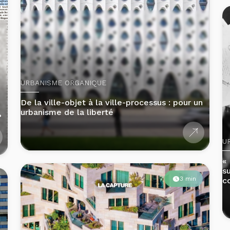
URBANISME ORGANIQUE
De la ville-objet à la ville-processus : pour un
urbanisme de la liberté
?
U
«
s
3 min
co