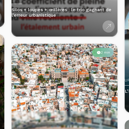
2 min
U
L’
URBANISME ORGANIQUE