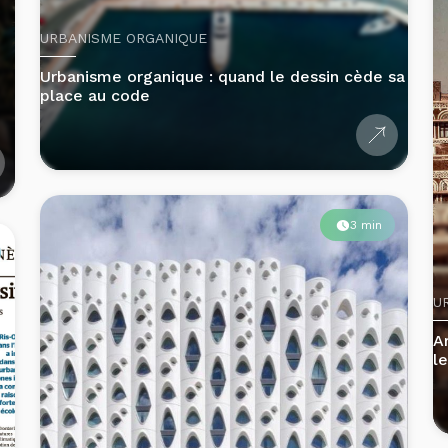
Urbanisme organique : quand le dessin cède sa
place au code
3 min
U
A
le