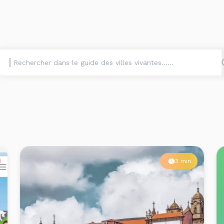
3 min
U