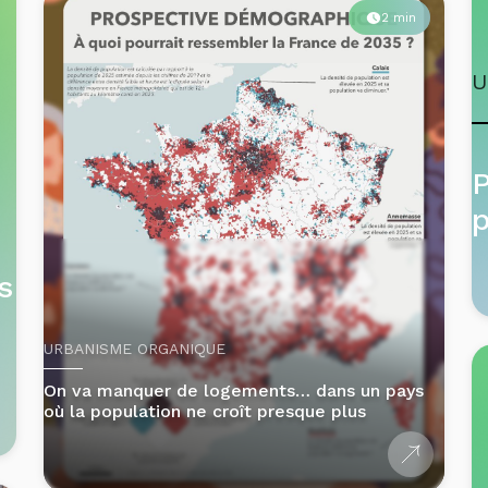
U
p
s
URBANISME ORGANIQUE
On va manquer de logements… dans un pays
où la population ne croît presque plus
3 min