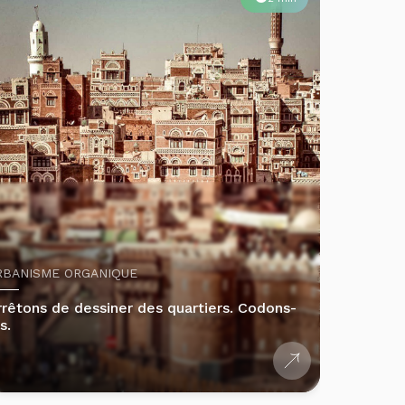
RBANISME ORGANIQUE
rrêtons de dessiner des quartiers. Codons-
s.
1 min