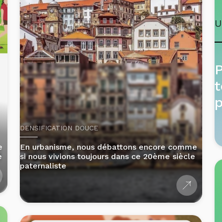
P
t
p
DENSIFICATION DOUCE
e
En urbanisme, nous débattons encore comme
e
si nous vivions toujours dans ce 20ème siècle
paternaliste
2 min