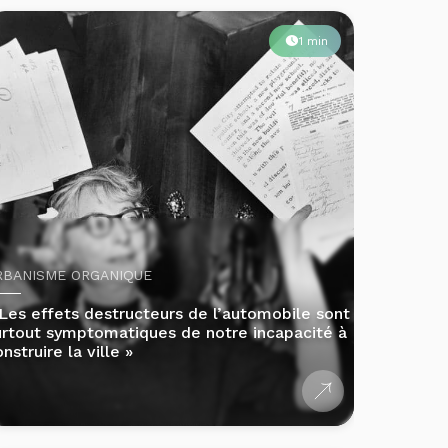
RBANISME ORGANIQUE
 Les effets destructeurs de l’automobile sont
urtout symptomatiques de notre incapacité à
nstruire la ville »
3 min