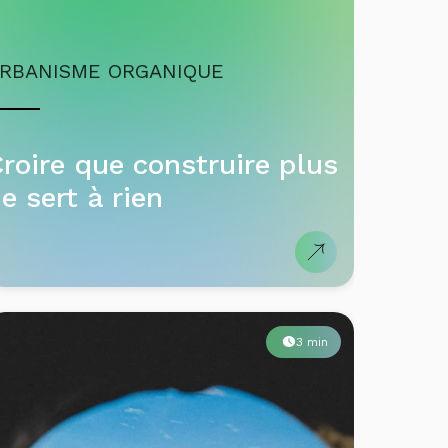
RBANISME ORGANIQUE
roire que construire plus
e sert à rien
3 min