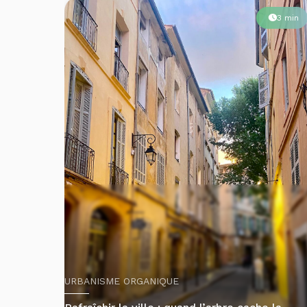
URBANISME ORGANIQUE
Rafraîchir la ville : quand l’arbre cache la
morphologie urbaine