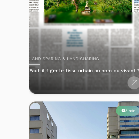
LAND SPARING & LAND SHARING
Faut-il figer le tissu urbain au nom du vivant 
3 min