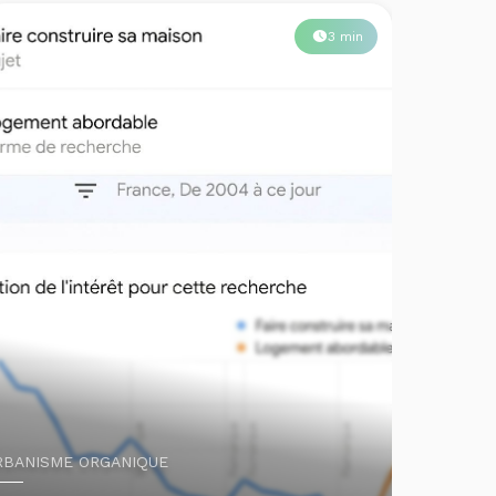
RBANISME ORGANIQUE
e logement abordable en France, c’est « faire
onstruire »