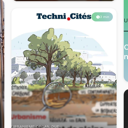
U
C
n
URBANISME ORGANIQUE
Silos + loupes + œillères : le trio gagnant de
l’erreur urbanistique