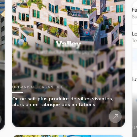
URBANISME ORGANIQUE
On ne sait plus produire de villes vivantes,
alors on en fabrique des imitations
U
L
3 min
c