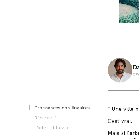
D
CE
Croissances non linéaires
Une ville n
Récursivité
C’est vrai.
L’arbre et la ville
Mais si l’
arb