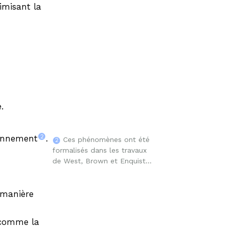
imisant la
.
2
ronnement
.
Ces phénomènes ont été
2
formalisés dans les travaux
de West, Brown et Enquist
(Nature, 1999), qui ont
montré que la surface
foliaire totale croît super-
 manière
linéairement avec la masse
de l’arbre, tandis que sa
 comme la
charpente reste limitée par