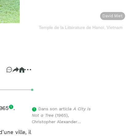
David Miet
Temple de la Littérature de Hanoï, Vietnam
1
1965
.
Dans son article
A City is
1
Not a Tree
(1965),
Christopher Alexander
critique la tendance des
une ville, il
urbanistes modernes à