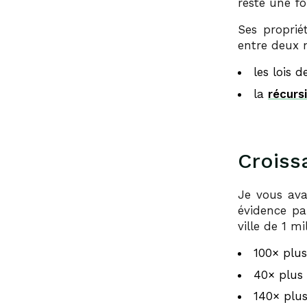
reste une f
Ses proprié
entre deux n
les lois 
la
récursi
Croiss
Je vous ava
évidence pa
ville de 1 m
100× plus
40× plus 
140× plus