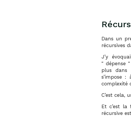
Récurs
Dans un préc
récursives d
J’y évoqua
dépense
plus dans 
s’impose : 
complexité c
C’est cela, 
Et c’est la
récursive es