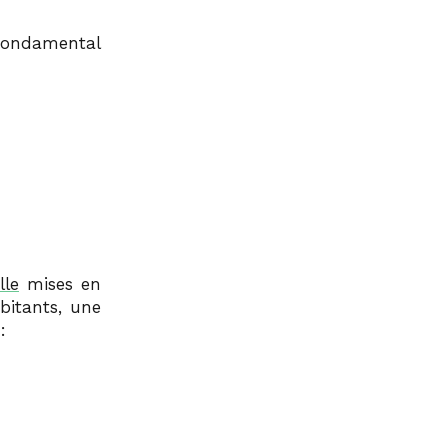
concevoir les villes selon des
structures hiérarchiques
 fondamental
rigides, comparables à des
arbres, où chaque élément
appartient à un seul
ensemble supérieur. Il
oppose à cela la structure
semi-lattice des villes
vivantes, dans laquelle les
éléments interagissent de
manière riche, redondante et
non exclusive.
lle
mises en
https://www.patternlanguage.
bitants, une
com/archive/cityisnotatree.ht
:
ml