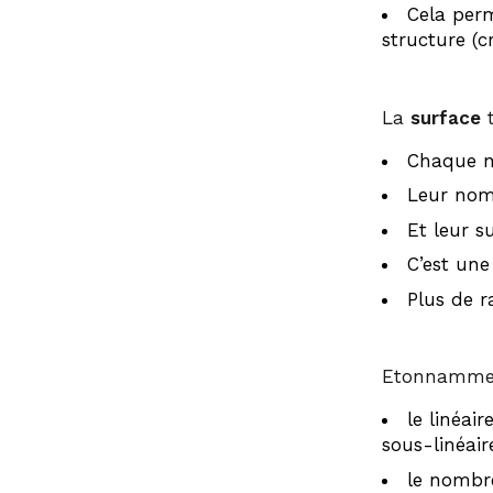
Cela perm
structure (c
La
surface
t
Chaque no
Leur nomb
Et leur s
C’est une
Plus de r
Etonnamment
le linéai
sous-linéaire
le nombr