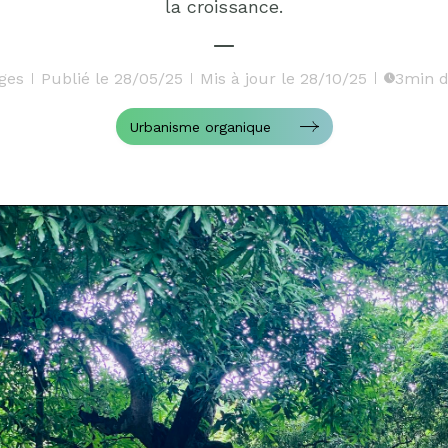
la croissance.
ges
Publié le 28/05/25
Mis à jour le 28/10/25
3min d
Urbanisme organique