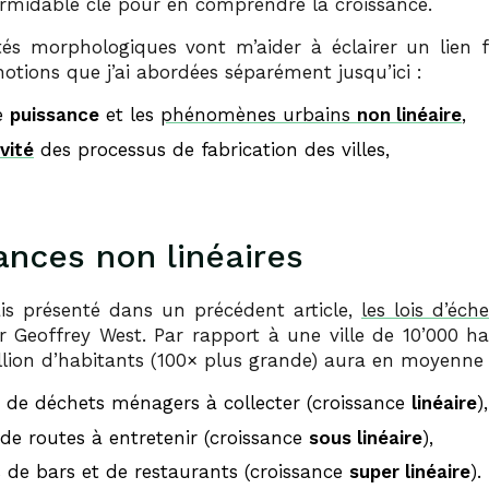
ormidable clé pour en comprendre la croissance.
tés morphologiques vont m’aider à éclairer un lien
otions que j’ai abordées séparément jusqu’ici :
de
puissance
et les
phénomènes urbains
non linéaire
,
vité
des processus de fabrication des villes,
ances non linéaires
is présenté dans un précédent article,
les lois d’éche
r Geoffrey West. Par rapport à une ville de 10’000 ha
illion d’habitants (100× plus grande) aura en moyenne 
 de déchets ménagers à collecter (croissance
linéaire
),
de routes à entretenir (croissance
sous linéaire
),
 de bars et de restaurants (croissance
super linéaire
).