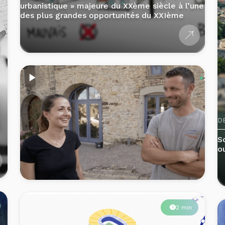
urbanistique » majeure du XXème siècle à l’une
des plus grandes opportunités du XXIème
D
S
o
2 min