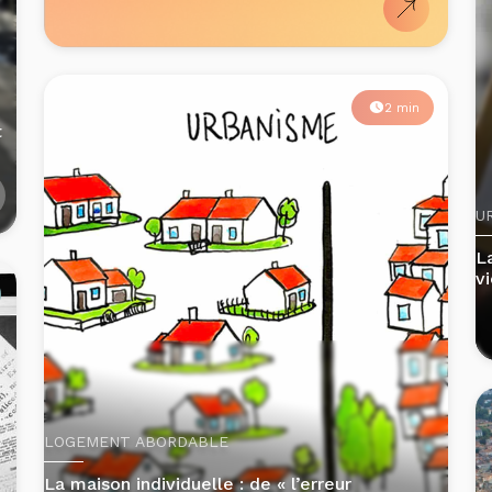
2 min
t
U
L
v
LOGEMENT ABORDABLE
La maison individuelle : de « l’erreur