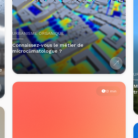
URBANISME ORGANIQUE
Connaissez-vous le métier de
microclimatologue ?
e
U
M
13 min
t