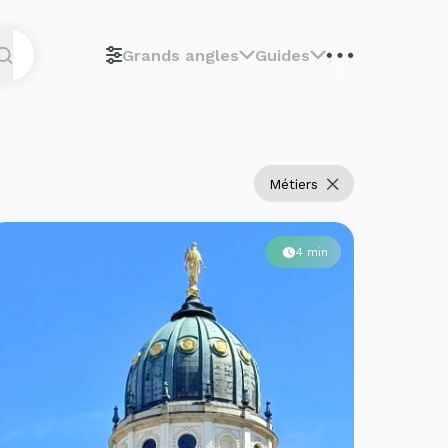
Grands angles
Guides
Métiers
4 min