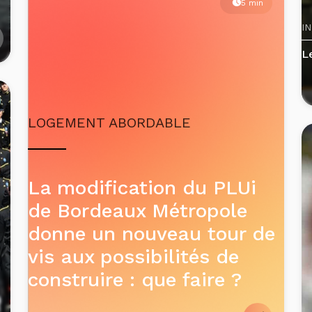
5 min
I
L
LOGEMENT ABORDABLE
La modification du PLUi
de Bordeaux Métropole
donne un nouveau tour de
vis aux possibilités de
construire : que faire ?