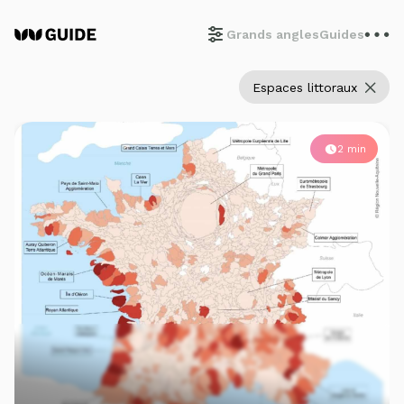
Grands angles
Guides
Espaces littoraux
2 min