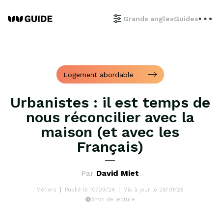
Grands angles
Guides
Logement abordable
Urbanistes : il est temps de
nous réconcilier avec la
maison (et avec les
Français)
Par
David Miet
Métiers
Publié le 10/09/24
Mis à jour le 28/01/26
3min de lecture