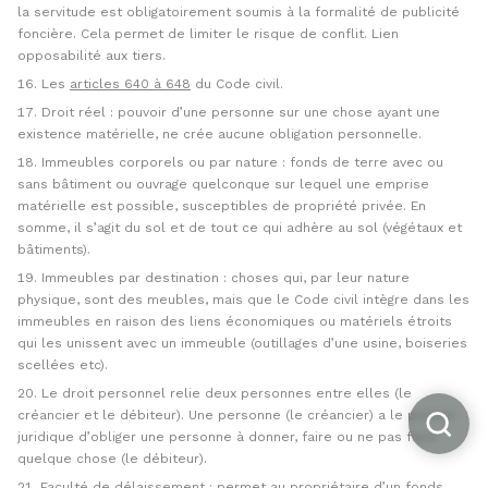
la servitude est obligatoirement soumis à la formalité de publicité
foncière. Cela permet de limiter le risque de conflit. Lien
opposabilité aux tiers.
Les
articles 640 à 648
du Code civil.
Droit réel : pouvoir d’une personne sur une chose ayant une
existence matérielle, ne crée aucune obligation personnelle.
Immeubles corporels ou par nature : fonds de terre avec ou
sans bâtiment ou ouvrage quelconque sur lequel une emprise
matérielle est possible, susceptibles de propriété privée. En
somme, il s’agit du sol et de tout ce qui adhère au sol (végétaux et
bâtiments).
Immeubles par destination : choses qui, par leur nature
physique, sont des meubles, mais que le Code civil intègre dans les
immeubles en raison des liens économiques ou matériels étroits
qui les unissent avec un immeuble (outillages d’une usine, boiseries
scellées etc).
Le droit personnel relie deux personnes entre elles (le
créancier et le débiteur). Une personne (le créancier) a le pouvoir
juridique d’obliger une personne à donner, faire ou ne pas faire
quelque chose (le débiteur).
Faculté de délaissement : permet au propriétaire d’un fonds