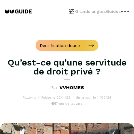
Grands angles
Guides
Densification douce
Qu’est-ce qu’une servitude
de droit privé ?
Par
VVHOMES
Patterns
Publié le 22/11/23
Mis à jour le 11/02/26
17min de lecture