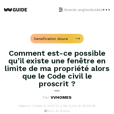
Grands angles
Guides
Densification douce
Comment est-ce possible
qu’il existe une fenêtre en
limite de ma propriété alors
que le Code civil le
proscrit ?
Par
VVHOMES
Patterns
Publié le 14/12/23
Mis à jour le 28/04/26
4min de lecture