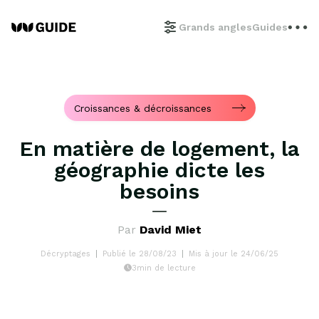
Grands angles
Guides
Croissances & décroissances
En matière de logement, la
géographie dicte les
besoins
Par
David Miet
Décryptages
Publié le 28/08/23
Mis à jour le 24/06/25
3min de lecture