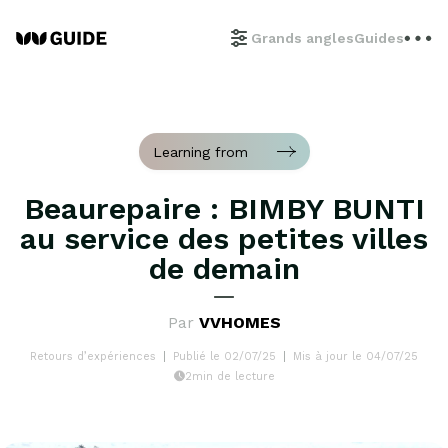
Grands angles
Guides
Learning from
Beaurepaire : BIMBY BUNTI
au service des petites villes
de demain
Par
VVHOMES
Retours d’expériences
Publié le 02/07/25
Mis à jour le 04/07/25
2min de lecture