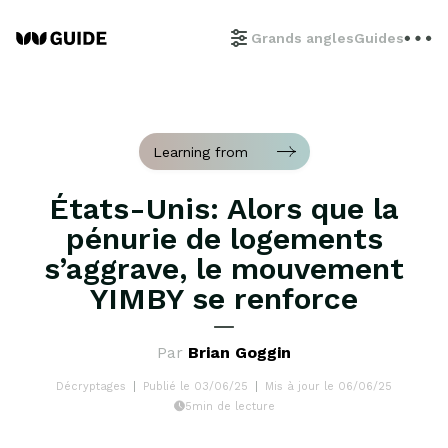
Grands angles
Guides
Learning from
États-Unis: Alors que la
pénurie de logements
s’aggrave, le mouvement
YIMBY se renforce
Par
Brian Goggin
Décryptages
Publié le 03/06/25
Mis à jour le 06/06/25
5min de lecture