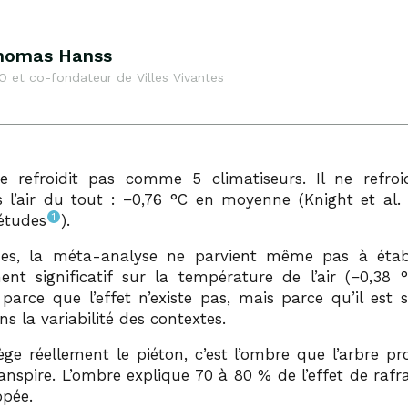
homas Hanss
O et co-fondateur de Villes Vivantes
 refroidit pas comme 5 climatiseurs. Il ne refroidi
 l’air du tout : −0,76 °C en moyenne (Knight et al.
1
 études
).
ues, la méta-analyse ne parvient même pas à établ
ment significatif sur la température de l’air (−0,38 °
rce que l’effet n’existe pas, mais parce qu’il est si
ns la variabilité des contextes.
ège réellement le piéton, c’est l’ombre que l’arbre pr
transpire. L’ombre explique 70 à 80 % de l’effet de raf
opée.