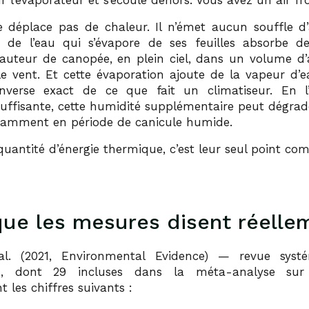
 l’évaporateur et s’écoule dehors. Vous avez un air fr
 déplace pas de chaleur. Il n’émet aucun souffle d’a
n de l’eau qui s’évapore de ses feuilles absorbe d
uteur de canopée, en plein ciel, dans un volume d’a
le vent. Et cette évaporation ajoute de la vapeur d’ea
inverse exact de ce que fait un climatiseur. En 
suffisante, cette humidité supplémentaire peut dégrad
otamment en période de canicule humide.
antité d’énergie thermique, c’est leur seul point c
que les mesures disent réelle
al. (2021, Environmental Evidence) — revue syst
s, dont 29 incluses dans la méta-analyse sur 
t les chiffres suivants :