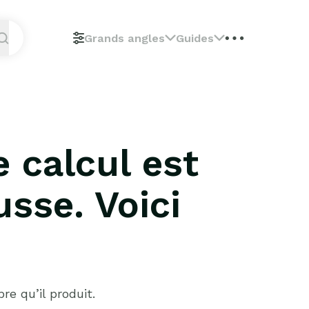
Grands angles
Guides
e calcul est
usse. Voici
re qu’il produit.