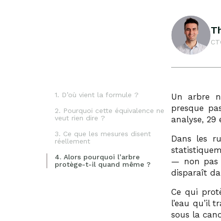
T
CT
1. D’où vient la formule ?
Un arbre ne
presque pas
2. Pourquoi cette équivalence ne
veut rien dire ?
analyse, 29
3. Ce que les mesures disent
Dans les r
réellement
statistique
4. Alors pourquoi l’arbre
— non pas pa
protège-t-il quand même ?
disparaît da
Ce qui prot
l’eau qu’il 
sous la can