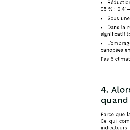
Réduction
95 % : 0,41–1
Sous une 
Dans la r
significatif (
L’ombrage
canopées en
Pas 5 clima
4. Alor
quand
Parce que l
Ce qui comp
indicateur