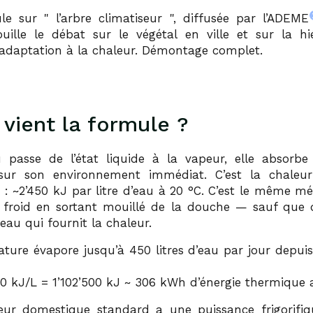
ule sur
l’arbre climatiseur
, diffusée par l’ADEME
ouille le débat sur le végétal en ville et sur la hi
d’adaptation à la chaleur. Démontage complet.
 vient la formule ?
 passe de l’état liquide à la vapeur, elle absorbe 
sur son environnement immédiat. C’est la chaleur
n : ~2’450 kJ par litre d’eau à 20 °C. C’est le même m
froid en sortant mouillé de la douche — sauf que 
peau qui fournit la chaleur.
ure évapore jusqu’à 450 litres d’eau par jour depuis 
50 kJ/L = 1’102’500 kJ ~ 306 kWh d’énergie thermique 
eur domestique standard a une puissance frigorifiq