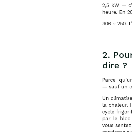
2,5 kW — c’e
heure. En 20
306 ~ 250. L
2. Pou
dire ?
Parce qu’u
— sauf un c
Un climatis
la chaleur. 
cycle frigori
par le bloc
vous sentez 