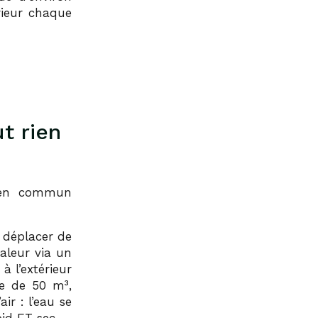
érieur chaque
t rien
n en commun
 déplacer de
haleur via un
 à l’extérieur
me de 50 m³,
ir : l’eau se