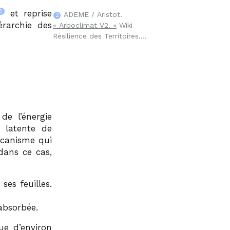
dans la méta-analyse arbres.
2
et reprise
Source des chiffres −0,76 °C,
ADEME / Aristot.
2
érarchie des
−1,61 °C, 70-80 % ombrage.
« Arboclimat V2. »
Wiki
Résilience des Territoires.
Source institutionnelle de la
formule « 1 arbre = 5
climatiseurs ». Aucune
référence scientifique
primaire citée.
de l’énergie
 latente de
écanisme qui
dans ce cas,
ses feuilles.
absorbée.
ue d’environ