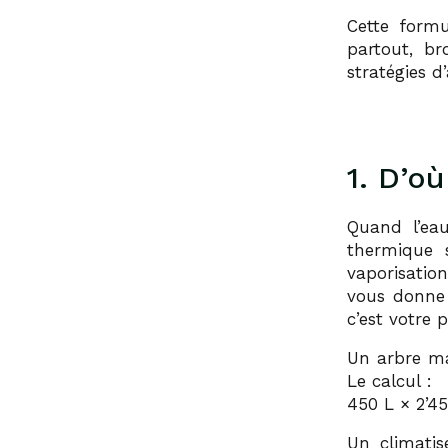
Cette form
partout, br
stratégies 
1. D’où
Quand l’eau
thermique 
vaporisatio
vous donne 
c’est votre 
Un arbre mat
Le calcul :
450 L × 2’4
Un climatis