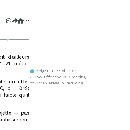
t d’ailleurs
 2021, méta-
Knight, T. et al. 2021.
1
« How Effective Is ‘Greening’
ir un effet
of Urban Areas in Reducing
C, p = 0,12)
Human Exposure to Ground-
 faible qu’il
Level Ozone Concentrations,
UV Exposure and the ‘Urban
Heat Island Effect’? »
ojette — pas
Environmental Evidence 10
raîchissement
(12). Méta-analyse de
référence, 308 études, 29