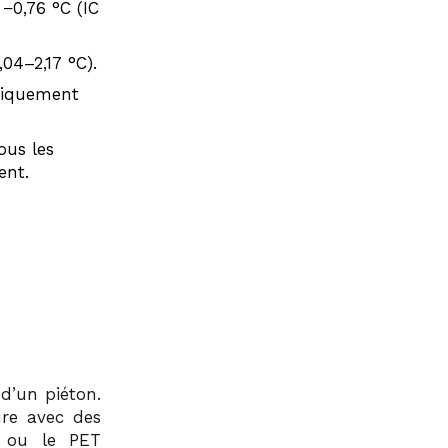
−0,76 °C (IC
,04–2,17 °C).
stiquement
ous les
ent.
d’un piéton.
ure avec des
) ou le PET