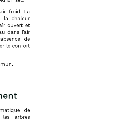
oid ET sec.
ir froid. La
e la chaleur
ir ouvert et
u dans l’air
l’absence de
er le confort
ommun.
ment
ématique de
les arbres