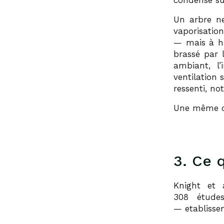
condense sur
Un arbre ne
vaporisatio
— mais à ha
brassé par 
ambiant, l’
ventilation 
ressenti, n
Une même qu
3. Ce 
Knight et 
308 étude
— etablissen