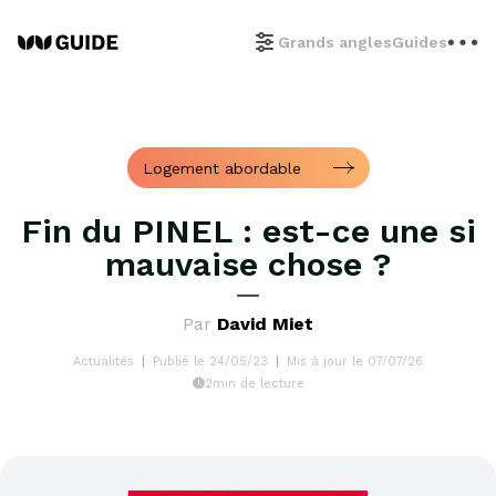
Grands angles
Guides
Logement abordable
Fin du PINEL : est-ce une si
mauvaise chose ?
Par
David Miet
Actualités
Publié le 24/05/23
Mis à jour le 07/07/26
2min de lecture