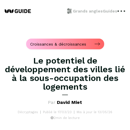
Grands angles
Guides
Croissances & décroissances
Le potentiel de
développement des villes lié
à la sous-occupation des
logements
Par
David Miet
Décryptages
Publié le 17/03/23
Mis à jour le 13/05/26
2min de lecture