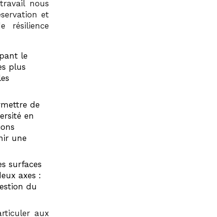
travail nous
éservation et
 résilience
pant le
es plus
les
mettre de
ersité en
ions
nir une
es surfaces
deux axes :
gestion du
rticuler aux