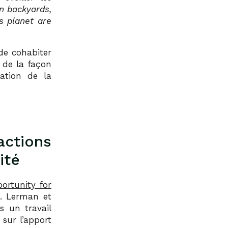
n backyards,
is planet are
de cohabiter
r de la façon
vation de la
 actions
ité
ortunity for
. Lerman et
s un travail
sur l’apport