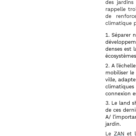
des jardins
rappelle tro
de renforc
climatique p
Séparer n
développeme
denses est l
écosystèmes
A l’échell
mobiliser le
ville, adapt
climatiques
connexion es
Le land s
de ces derni
A/ l’importa
jardin.
Le
ZAN
et 