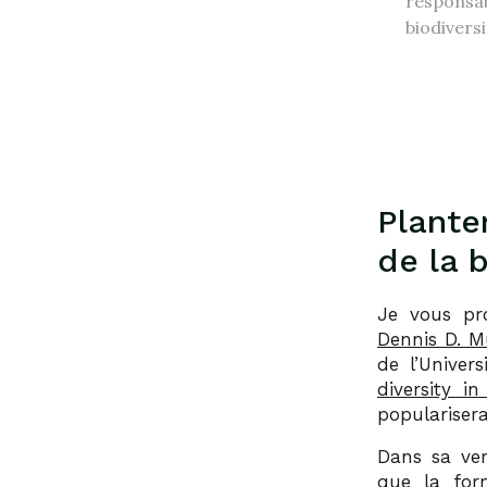
responsab
biodivers
Planter
de la 
Je vous pro
Dennis D. 
de l’Univer
diversity i
populariser
Dans sa ver
que la form