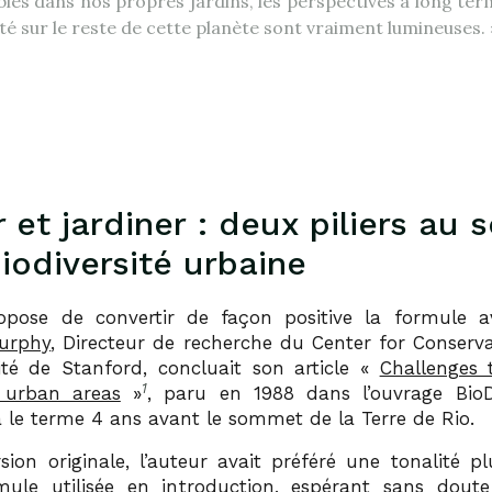
les dans nos propres jardins, les perspectives à long ter
ité sur le reste de cette planète sont vraiment lumineuses. 
 et jardiner : deux piliers au 
biodiversité urbaine
pose de convertir de façon positive la formule a
Murphy
, Directeur de recherche du Center for Conserva
sité de Stanford, concluait son article «
Challenges t
1
n urban areas
»
, paru en 1988 dans l’ouvrage BioDi
a le terme 4 ans avant le sommet de la Terre de Rio.
sion originale, l’auteur avait préféré une tonalité pl
ule utilisée en introduction, espérant sans doute 