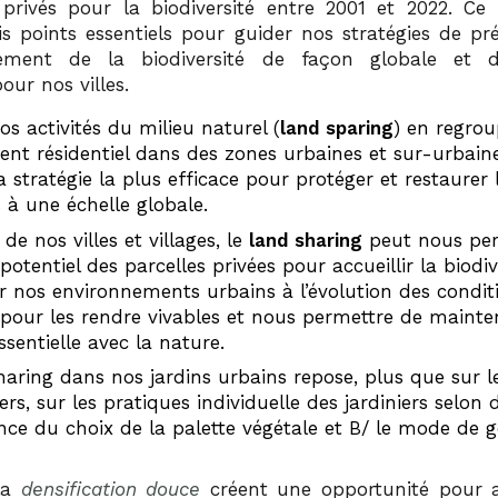
 privés pour la biodiversité entre 2001 et 2022. Ce 
is points essentiels pour guider nos stratégies de pr
ement de la biodiversité de façon globale et de
our nos villes.
os activités du milieu naturel (
land sparing
) en regrou
nt résidentiel dans des zones urbaines et sur-urbain
a stratégie la plus efficace pour protéger et restaurer 
 à une échelle globale.
e de nos villes et villages, le
land sharing
peut nous per
 potentiel des parcelles privées pour accueillir la biodiv
er nos environnements urbains à l’évolution des condit
 pour les rendre vivables et nous permettre de mainte
sentielle avec la nature.
haring dans nos jardins urbains repose, plus que sur l
ers, sur les pratiques individuelle des jardiniers selon 
nce du choix de la palette végétale et B/ le mode de 
la
densification douce
créent une opportunité pour a