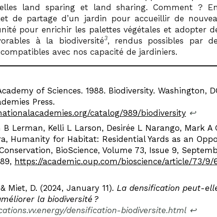
elles land sparing et land sharing. Comment ? En
et de partage d’un jardin pour accueillir de nouve
nité pour enrichir les palettes végétales et adopter 
3
vorables à la biodiversité
, rendus possibles par de
 compatibles avec nos capacité de jardiniers.
Academy of Sciences. 1988. Biodiversity. Washington, D
ademies Press.
nationalacademies.org/catalog/989/biodiversity
↩︎
B Lerman, Kelli L Larson, Desirée L Narango, Mark A
a, Humanity for Habitat: Residential Yards as an Oppo
 Conservation, BioScience, Volume 73, Issue 9, Septemb
689,
https://academic.oup.com/bioscience/article/73/9
 & Miet, D. (2024, January 11).
La densification peut-ell
améliorer la biodiversité ?
ications.vv.energy/densification-biodiversite.html
↩︎