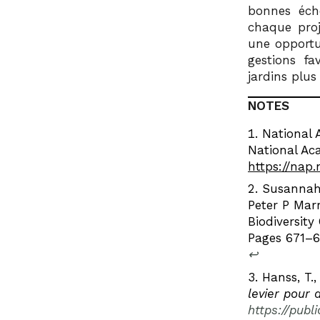
bonnes éch
chaque proj
une opportu
gestions fa
jardins plus
NOTES
National 
National Ac
https://nap.
Susannah 
Peter P Marr
Biodiversity
Pages 671–
↩︎
Hanss, T.,
levier pour 
https://publ