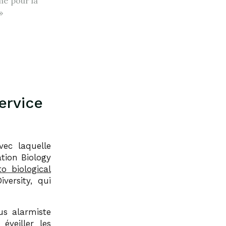
me pour la
»
service
vec laquelle
tion Biology
o biological
versity, qui
us alarmiste
éveiller les