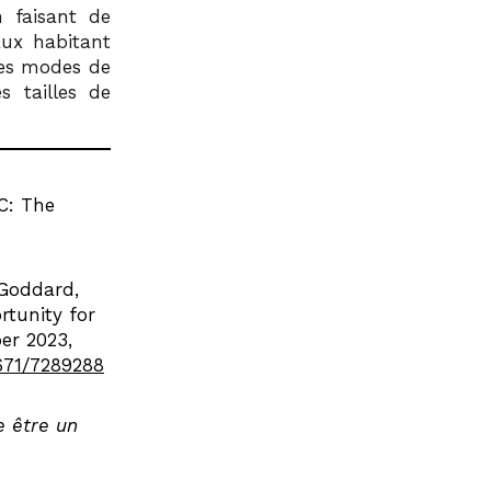
 faisant de
aux habitant
des modes de
s tailles de
C: The
 Goddard,
rtunity for
er 2023,
/671/7289288
e être un