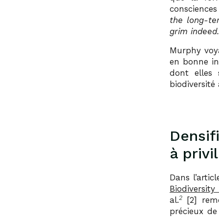
consciences 
the long-ter
grim indeed.
Murphy voya
en bonne int
dont elles 
biodiversité
Densifi
à privi
Dans l’artic
Biodiversity
2
al.
[2] reme
précieux de