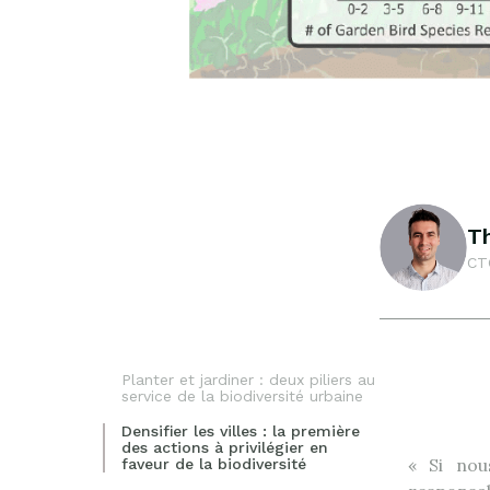
T
CT
Planter et jardiner : deux piliers au
service de la biodiversité urbaine
Densifier les villes : la première
des actions à privilégier en
« Si nou
faveur de la biodiversité