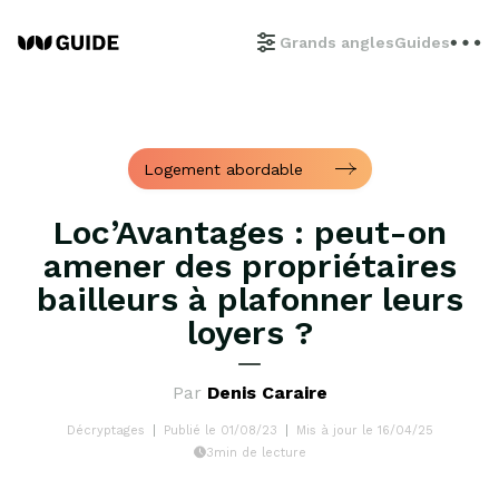
Grands angles
Guides
Logement abordable
Loc’Avantages : peut-on
amener des propriétaires
bailleurs à plafonner leurs
loyers ?
Par
Denis Caraire
Décryptages
Publié le 01/08/23
Mis à jour le 16/04/25
3min de lecture