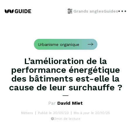
Grands angles
Guides
Urbanisme organique
L’amélioration de la
performance énergétique
des bâtiments est-elle la
cause de leur surchauffe ?
Par
David Miet
Métiers
Publié le 30/05/23
Mis à jour le 20/10/25
3min de lecture