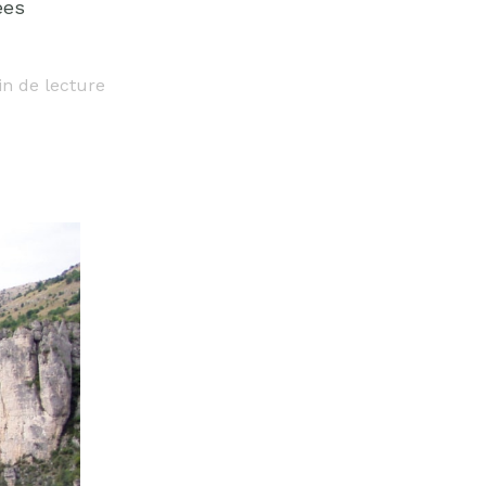
ées
n de lecture