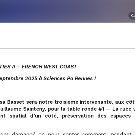
Ka
TIES II – FRENCH WEST COAST
 septembre 2025 à Sciences Po Rennes !
ssa Basset sera notre troisième intervenante, aux côt
uillaume Sainteny, pour la table ronde #1 — La ruée v
nt spatial d’un côté, préservation des espaces 
vons demandé de nous conter comment, pendant 