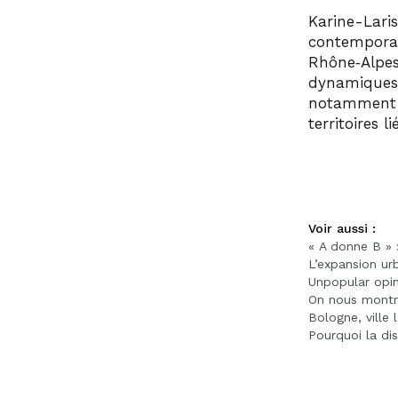
Karine-Lari
contempora
Rhône‑Alpes
dynamiques 
notamment d
territoires l
Voir aussi :
« A donne B » :
L’expansion urb
Unpopular opin
On nous montre 
Bologne, ville 
Pourquoi la dis