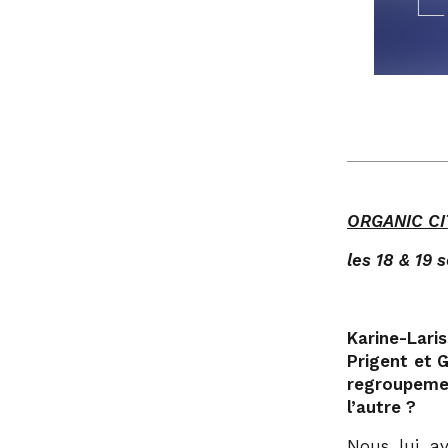
ORGANIC CI
les 18 & 19
Karine-Lari
Prigent et G
regroupeme
l’autre ?
Nous lui a