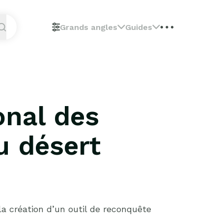
Grands angles
Guides
onal des
u désert
la création d’un outil de reconquête