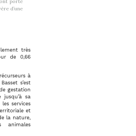
 ont porté
vère d’une
blement très
our de 0,66
récurseurs à
 Basset s’est
de gestation
e jusqu’à sa
les services
rritoriale et
e la nature,
s animales