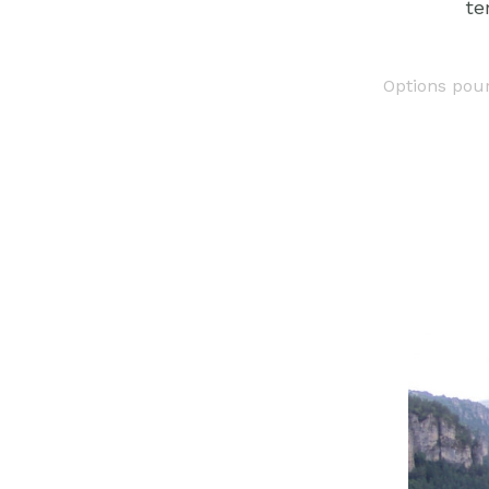
te
Options pou