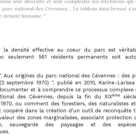
 dans leur diversité et leur complexité les intentions qui
un parc national des Cévennes… Le tableau ainsi brossé s’a
e densité humaine.
 la densité effective au coeur du parc est vérita
vec seulement 561 résidents permanents soit aut
Aux origines du parc national des Cévennes : des p
 (2 septembre 1970)
, publié en 2010, Karine-Larissa
documenter et à comprendre ce processus complexe 
ème
tional des Cévennes, depuis la fin du XIX
siècl
 1970, ou comment des forestiers, des naturalistes et 
t coopéré dans la création d’un outil de reconquête te
valeur des zones marginalisées, associant protection d
tion, sauvegarde des paysages et des espèce
ues.