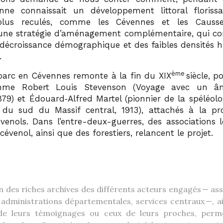
nne connaissait un développement littoral florissa
s plus reculés, comme les Cévennes et les Causses
une stratégie d’aménagement complémentaire, qui cons
a décroissance démographique et des faibles densités 
.
ème
 parc en Cévennes remonte à la fin du XIX
siècle, p
mme Robert Louis Stevenson (Voyage avec un â
879) et Édouard‑Alfred Martel (pionnier de la spéléolo
 du sud du Massif central, 1913), attachés à la pr
venols. Dans l’entre-deux-guerres, des associations lo
cévenol, ainsi que des forestiers, relancent le projet.
 des riches archives des différents acteurs engagés — ass
, administrations départementales, services centraux —, ai
 de leurs témoignages ou ceux de leurs proches, perm