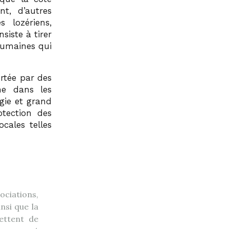
nt, d’autres
 lozériens,
iste à tirer
humaines qui
ortée par des
ne dans les
gie et grand
otection des
cales telles
ociations,
nsi que la
ettent de