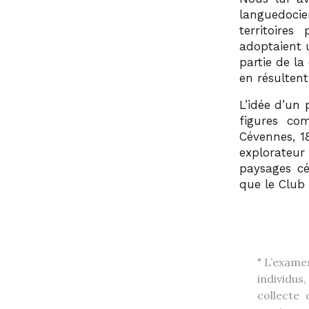
languedocie
territoire
adoptaient 
partie de l
en résultent
L’idée d’un
figures co
Cévennes, 1
explorateur
paysages cé
que le Club 
L’examen
individus
collecte