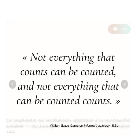
3 min
Le sophisme de McNamara appliqué à la surchauffe
urbaine — ou pourquoi on mesure ce qui ne compte
pas