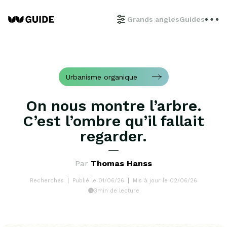
Grands angles
Guides
Urbanisme organique
On nous montre l’arbre.
C’est l’ombre qu’il fallait
regarder.
Par
Thomas Hanss
Recherches
Publié le 01/06/26
Mis à jour le 02/06/26
3min de lecture