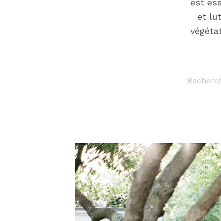
est ess
et lu
végétat
Recherc