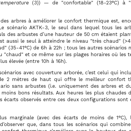
temperature
(3)) — de
confortable
(18-23°C) à
 des arbres à améliorer le confort thermique est, enco
Le scénario AKTK-3, le seul dans lequel tous les ar
euls des arbustes d’une hauteur de 50 cm étaient plan
st aussi le seul à atteindre le niveau
très chaud
(>41
ud
(35-41°C) de 6h à 22h ; tous les autres scénarios 
au
chaud
et ce même sur les plages horaires où les 
plus élevée (entre 10h à 16h).
scénarios avec couverture arborée, c’est celui qui incl
de 2 mètres de haut qui offre le meilleur confort 
énario sans arbustes (i.e. uniquement des arbres et d
 moins bons résultats. Aux heures les plus chaudes d
es écarts observés entre ces deux configurations sont 
us marginale (avec des écarts de moins de 1°C), l
d’observer que, dans tous les scénarios qui combine