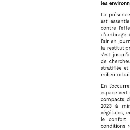
les environ
La présence
est essenti
contre l’ef
d’ombrage e
l’air en jou
la restituti
s’est jusqu’
de chercheu
stratifiée 
milieu urbai
En l’occurr
espace vert 
compacts de
2023 à minu
végétales, e
le confort
conditions r