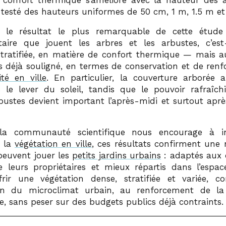
e confort thermique s’améliore avec la hauteur des a
 testé des hauteurs uniformes de 50 cm, 1 m, 1.5 m et
 le résultat le plus remarquable de cette étude 
aire que jouent les arbres et les arbustes, c’est
stratifiée, en matière de confort thermique — mais 
ns déjà souligné, en termes de conservation et de ren
ité en ville
. En particulier, la couverture arborée
 le lever du soleil, tandis que le pouvoir rafraîch
bustes devient important l’après-midi et surtout aprè
la communauté scientifique nous encourage à int
e la
végétation en ville
, ces résultats confirment une 
 peuvent jouer les
petits jardins urbains
: adaptés aux 
e leurs propriétaires et mieux répartis dans l’espace
rir une végétation dense, stratifiée et variée, c
ion du microclimat urbain, au renforcement de la 
e, sans peser sur des budgets publics déjà contraints.