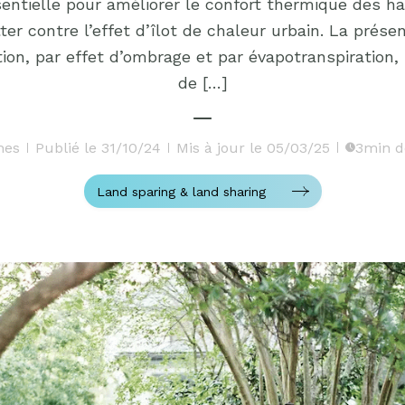
entielle pour améliorer le confort thermique des h
tter contre l’effet d’îlot de chaleur urbain. La prése
ion, par effet d’ombrage et par évapotranspiration
de […]
hes
Publié le 31/10/24
Mis à jour le 05/03/25
3min d
Land sparing & land sharing