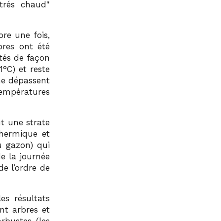
trés chaud
re une fois,
bres ont été
tés de façon
°C) et reste
ne dépassent
températures
ut une strate
thermique et
u gazon) qui
e la journée
de l’ordre de
es résultats
nt arbres et