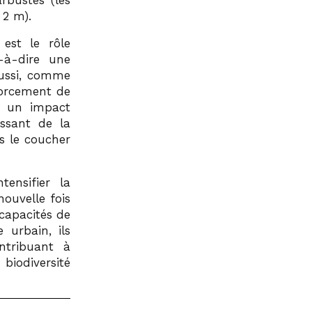
rbustes (les
 2 m).
est le rôle
-à-dire une
aussi, comme
forcement de
 a un impact
issant de la
s le coucher
ensifier la
nouvelle fois
capacités de
 urbain, ils
ontribuant à
biodiversité