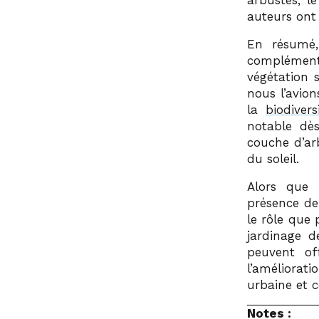
arbustes, l
auteurs ont
En résumé,
complément
végétation 
nous l’avio
la
biodivers
notable dès
couche d’ar
du soleil.
Alors que 
présence d
le rôle que
jardinage d
peuvent off
l’améliorat
urbaine et c
Notes :