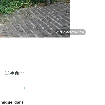
charlestoncvb.com
ermique dans