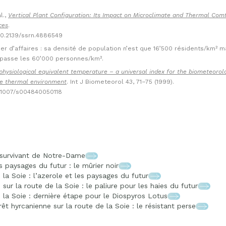
l.,
Vertical Plant Configuration: Its Impact on Microclimate and Thermal Comf
ces
.
/10.2139/ssrn.4886549
ier d’affaires : sa densité de population n’est que 16’500 résidents/km² m
épasse les 60’000 personnes/km².
physiological equivalent temperature – a universal index for the biometeorol
e thermal environment
. Int J Biometeorol 43, 71–75 (1999).
10.1007/s004840050118
, survivant de Notre-Dame
s paysages du futur : le mûrier noir
 la Soie : l’azerole et les paysages du futur
sur la route de la Soie : le paliure pour les haies du futur
e la Soie : dernière étape pour le Diospyros Lotus
êt hyrcanienne sur la route de la Soie : le résistant perse