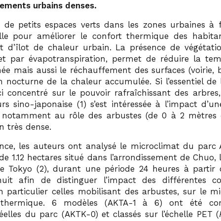
nements urbains denses.
 de petits espaces verts dans les zones urbaines à f
elle pour améliorer le confort thermique des habitan
fet d’îlot de chaleur urbain. La présence de végétatio
t par évapotranspiration, permet de réduire la te
rnée mais aussi le réchauffement des surfaces (voirie, 
on nocturne de la chaleur accumulée. Si l’essentiel de
ici concentré sur le pouvoir rafraîchissant des arbre
rs sino-japonaise (1) s’est intéressée à l’impact d’un
et notamment au rôle des arbustes (de 0 à 2 mètres
n très dense.
ence, les auteurs ont analysé le microclimat du parc 
de 1.12 hectares situé dans l’arrondissement de Chuo, 
 Tokyo (2), durant une période 24 heures à partir d
it afin de distinguer l’impact des différentes co
n particulier celles mobilisant des arbustes, sur le m
 thermique. 6 modèles (AKTA-1 à 6) ont été c
éelles du parc (AKTK-0) et classés sur l’échelle PET (