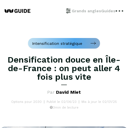
Grands angles
Guides
Intensification stratégique
Densification douce en Île-
de-France : on peut aller 4
fois plus vite
Par
David Miet
Options pour 2030
Publié le 02/06/23
Mis à jour le 02/01/25
3min de lecture