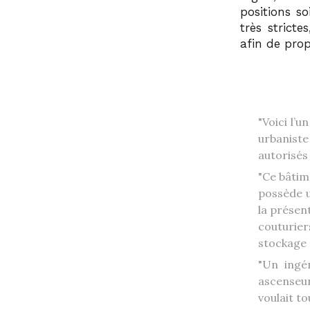
positions s
très stricte
afin de prop
Voici l’u
urbaniste
autorisés
Ce bâtime
possède u
la présent
couturier
stockage e
Un ingén
ascenseur
voulait t