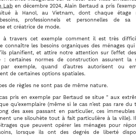
n Lab
en décembre 2024, Alain Bertaud a pris l’exempl
situé à Hanoï, au Vietnam, dont chaque étage 
 besoins, professionnels et personnelles de sa pr
se et créatrice de mode.
 à travers cet exemple comment il est très diffic
de connaître les besoins organiques des ménages qui
u’ils planifient, et attire notre attention sur l’effet d
 : certaines normes de construction assurent la 
 par exemple, quand d’autres autorisent ou e
nt de certaines options spatiales.
pes de règles ne sont pas de même nature.
e cas pris en exemple par Bertaud se situe
aux extr
ique qu’exemplaire (même si le cas n’est pas rare du 
long des axes passant en particulier, ces immeubles 
nt une silouhète tout à fait particulière à la ville). Il
bitrages que peuvent opérer les ménages pour répo
oins, lorsque ils ont des degrés de liberté dispo