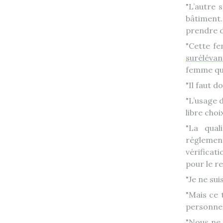
L’autre 
bâtiment. 
prendre 
Cette fe
surélévan
femme qui
Il faut d
L’usage d
libre cho
La qual
réglemen
vérificat
pour le r
Je ne su
Mais ce t
personne 
Nous ne 