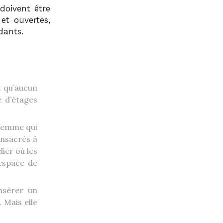
doivent être
 et ouvertes,
dants.
t qu’aucun
e d’étages
 femme qui
onsacrés à
lier où les
’espace de
nsérer un
 Mais elle