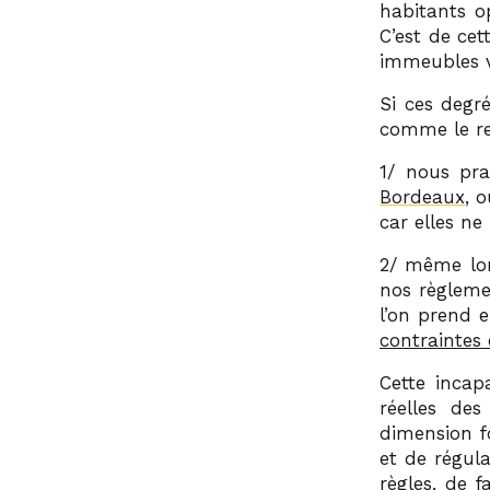
habitants o
C’est de ce
immeubles v
Si ces degré
comme le re
1/ nous pra
Bordeaux
, 
car elles ne
2/ même lor
nos règleme
l’on prend 
contraintes 
Cette incap
réelles de
dimension f
et de régula
règles, de 