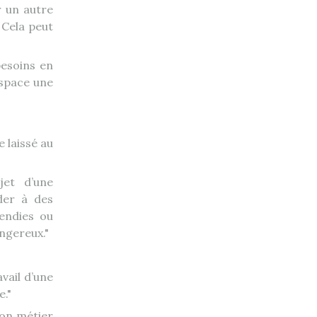
r un autre
. Cela peut
besoins en
espace une
e laissé au
jet d’une
der à des
cendies ou
angereux.
vail d’une
e.
son métier