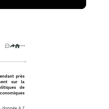
pendant près
ent sur la
olitiques de
 économiques
s donnée à l’