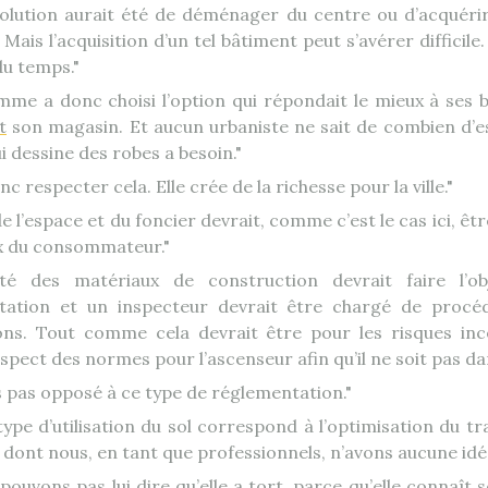
solution aurait été de déménager du centre ou d’acquéri
Mais l’acquisition d’un tel bâtiment peut s’avérer difficile
du temps.
mme a donc choisi l’option qui répondait le mieux à ses 
t
son magasin. Et aucun urbaniste ne sait de combien d’
 dessine des robes a besoin.
onc respecter cela. Elle crée de la richesse pour la ville.
e l’espace et du foncier devrait, comme c’est le cas ici, êtr
ix du consommateur.
ité des matériaux de construction devrait faire l’ob
tation et un inspecteur devrait être chargé de procé
ions. Tout comme cela devrait être pour les risques in
espect des normes pour l’ascenseur afin qu’il ne soit pas d
is pas opposé à ce type de réglementation.
ype d’utilisation du sol correspond à l’optimisation du tra
dont nous, en tant que professionnels, n’avons aucune idé
pouvons pas lui dire qu’elle a tort, parce qu’elle connaît 