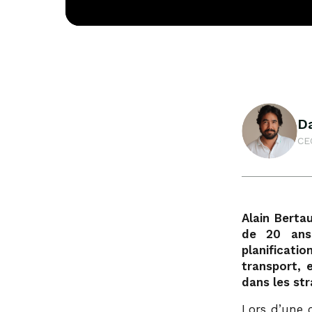
D
CE
Alain Berta
de 20 ans
planificati
transport, 
dans les str
Lors d’une c