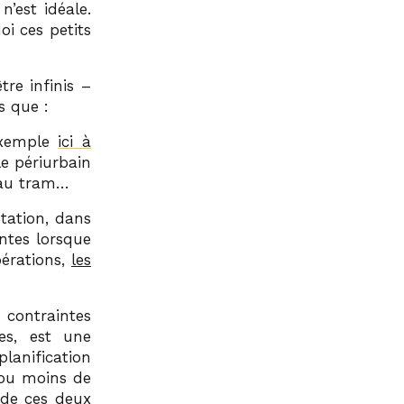
’est idéale.
i ces petits
tre infinis –
 que :
 exemple
ici à
e périurbain
e au tram…
tation, dans
ntes lorsque
pérations,
les
 contraintes
es, est une
lanification
s ou moins de
 de ces deux