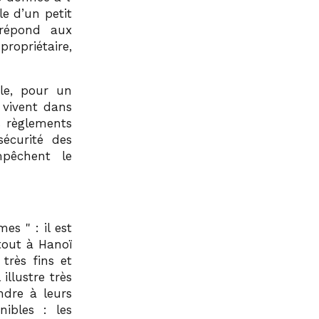
e d’un petit
répond aux
opriétaire,
ile, pour un
 vivent dans
es règlements
sécurité des
mpêchent le
êmes
: il est
tout à Hanoï
très fins et
 illustre très
ndre à leurs
nibles : les