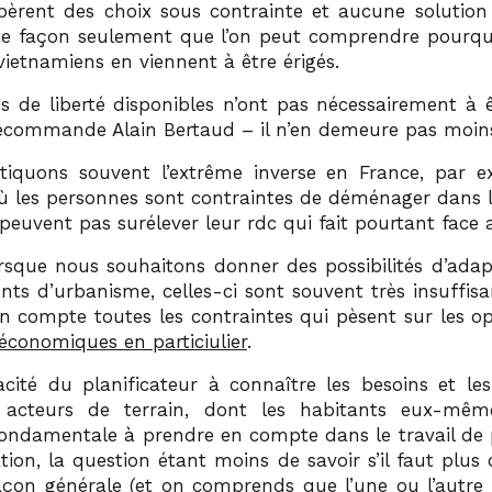
pèrent des choix sous contrainte et aucune solution n
tte façon seulement que l’on peut comprendre pourquo
ietnamiens en viennent à être érigés.
s de liberté disponibles n’ont pas nécessairement à ê
commande Alain Bertaud – il n’en demeure pas moins
tiquons souvent l’extrême inverse en France, par
où les personnes sont contraintes de déménager dans l
 peuvent pas surélever leur rdc qui fait pourtant fac
sque nous souhaitons donner des possibilités d’adap
nts d’urbanisme, celles-ci sont souvent très insuffisa
en compte toutes les contraintes qui pèsent sur les o
économiques en particiulier
.
acité du planificateur à connaître les besoins et les
s acteurs de terrain, dont les habitants eux-mêm
ondamentale à prendre en compte dans le travail de p
tion, la question étant moins de savoir s’il faut plu
façon générale (et on comprends que l’une ou l’autre