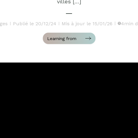
villes […]
ges
Publié le 20/12/24
Mis à jour le 15/01/26
4min d
Learning from