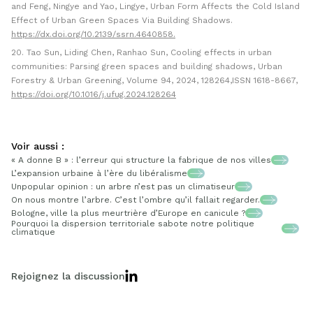
and Feng, Ningye and Yao, Lingye, Urban Form Affects the Cold Island
Effect of Urban Green Spaces Via Building Shadows.
https://dx.doi.org/10.2139/ssrn.4640858.
Tao Sun, Liding Chen, Ranhao Sun, Cooling effects in urban
communities: Parsing green spaces and building shadows, Urban
Forestry & Urban Greening, Volume 94, 2024, 128264,ISSN 1618-8667,
https://doi.org/10.1016/j.ufug.2024.128264
Voir aussi :
« A donne B » : l’erreur qui structure la fabrique de nos villes
L’expansion urbaine à l’ère du libéralisme
Unpopular opinion : un arbre n’est pas un climatiseur
On nous montre l’arbre. C’est l’ombre qu’il fallait regarder.
Bologne, ville la plus meurtrière d’Europe en canicule ?
Pourquoi la dispersion territoriale sabote notre politique
climatique
Rejoignez la discussion