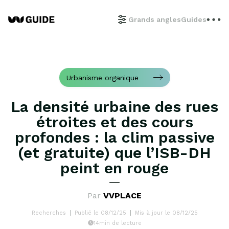
Grands angles
Guides
Urbanisme organique
La densité urbaine des rues
étroites et des cours
profondes : la clim passive
(et gratuite) que l’ISB-DH
peint en rouge
Par
VVPLACE
Recherches
Publié le 08/12/25
Mis à jour le 08/12/25
14min de lecture