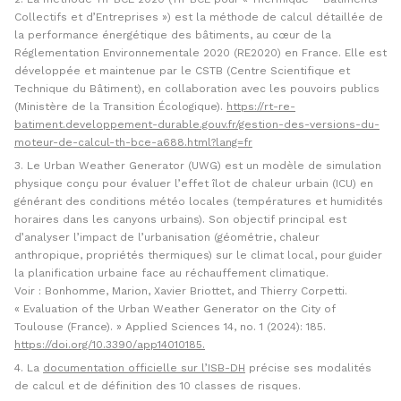
Collectifs et d’Entreprises ») est la méthode de calcul détaillée de
la performance énergétique des bâtiments, au cœur de la
Réglementation Environnementale 2020 (RE2020) en France. Elle est
développée et maintenue par le CSTB (Centre Scientifique et
Technique du Bâtiment), en collaboration avec les pouvoirs publics
(Ministère de la Transition Écologique).
https://rt-re-
batiment.developpement-durable.gouv.fr/gestion-des-versions-du-
moteur-de-calcul-th-bce-a688.html?lang=fr
Le Urban Weather Generator (UWG) est un modèle de simulation
physique conçu pour évaluer l’effet îlot de chaleur urbain (ICU) en
générant des conditions météo locales (températures et humidités
horaires dans les canyons urbains). Son objectif principal est
d’analyser l’impact de l’urbanisation (géométrie, chaleur
anthropique, propriétés thermiques) sur le climat local, pour guider
la planification urbaine face au réchauffement climatique.
Voir : Bonhomme, Marion, Xavier Briottet, and Thierry Corpetti.
« Evaluation of the Urban Weather Generator on the City of
Toulouse (France). » Applied Sciences 14, no. 1 (2024): 185.
https://doi.org/10.3390/app14010185.
La
documentation officielle sur l’ISB-DH
précise ses modalités
de calcul et de définition des 10 classes de risques.