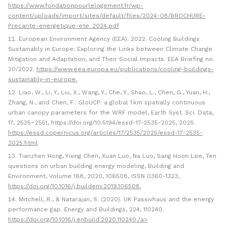
https://www.fondationpourlelogement.fr/wp-
content/uploads/import/sites/default/files/2024-08/BROCHURE-
Precarite-energetique-ete_2024.pdf
European Environment Agency (EEA). 2022. Cooling Buildings
Sustainably in Europe: Exploring the Links between Climate Change
Mitigation and Adaptation, and Their Social Impacts. EEA Briefing no.
20/2022.
https://www.eea.europa.eu/publications/cooling-buildings-
sustainably-in-europe.
Liao, W., Li, Y., Liu, X., Wang, Y., Che, Y., Shao, L., Chen, G., Yuan, H.,
Zhang, N., and Chen, F.: GloUCP: a global 1 km spatially continuous
urban canopy parameters for the WRF model, Earth Syst. Sci. Data,
17, 2535–2551, https://doi.org/10.5194/essd-17-2535-2025, 2025.
https://essd.copernicus.org/articles/17/2535/2025/essd-17-2535-
2025.html
Tianzhen Hong, Yixing Chen, Xuan Luo, Na Luo, Sang Hoon Lee, Ten
questions on urban building energy modeling, Building and
Environment, Volume 168, 2020, 106508, ISSN 0360-1323,
https://doi.org/10.1016/j.buildenv.2019.106508.
Mitchell, R., & Natarajan, S. (2020). UK Passivhaus and the energy
performance gap. Energy and Buildings, 224, 110240.
https://doi.org/10.1016/j.enbuild.2020.110240./a>