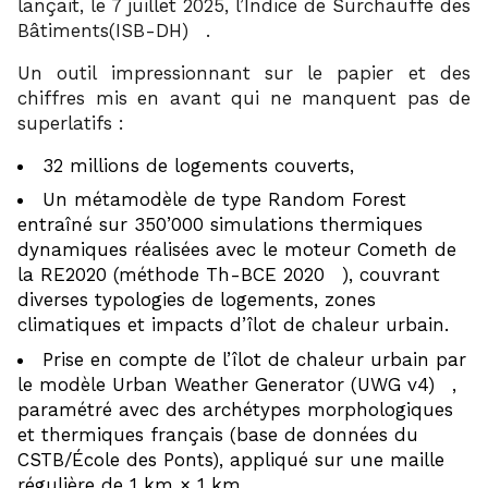
lançait, le 7 juillet 2025, l’Indice de Surchauffe des
1
Bâtiments(ISB-DH)
.
Un outil impressionnant sur le papier et des
chiffres mis en avant qui ne manquent pas de
superlatifs :
32 millions de logements couverts,
Un métamodèle de type Random Forest
entraîné sur 350’000 simulations thermiques
dynamiques réalisées avec le moteur Cometh de
2
la RE2020 (méthode Th-BCE 2020
), couvrant
diverses typologies de logements, zones
climatiques et impacts d’îlot de chaleur urbain.
Prise en compte de l’îlot de chaleur urbain par
3
le modèle Urban Weather Generator (UWG v4)
,
paramétré avec des archétypes morphologiques
et thermiques français (base de données du
CSTB/École des Ponts), appliqué sur une maille
régulière de 1 km × 1 km,