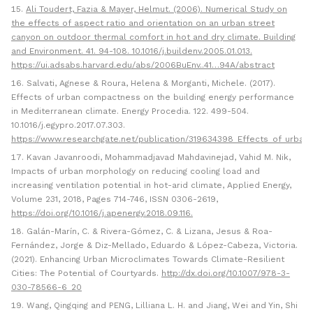
Ali Toudert, Fazia & Mayer, Helmut. (2006). Numerical Study on
the effects of aspect ratio and orientation on an urban street
canyon on outdoor thermal comfort in hot and dry climate. Building
and Environment. 41. 94-108. 10.1016/j.buildenv.2005.01.013.
https://ui.adsabs.harvard.edu/abs/2006BuEnv..41…94A/abstract
Salvati, Agnese & Roura, Helena & Morganti, Michele. (2017).
Effects of urban compactness on the building energy performance
in Mediterranean climate. Energy Procedia. 122. 499-504.
10.1016/j.egypro.2017.07.303.
https://www.researchgate.net/publication/319634398_Effects_of_urba
Kavan Javanroodi, Mohammadjavad Mahdavinejad, Vahid M. Nik,
Impacts of urban morphology on reducing cooling load and
increasing ventilation potential in hot-arid climate, Applied Energy,
Volume 231, 2018, Pages 714-746, ISSN 0306-2619,
https://doi.org/10.1016/j.apenergy.2018.09.116.
Galán-Marín, C. & Rivera-Gómez, C. & Lizana, Jesus & Roa-
Fernández, Jorge & Diz-Mellado, Eduardo & López-Cabeza, Victoria.
(2021). Enhancing Urban Microclimates Towards Climate-Resilient
Cities: The Potential of Courtyards.
http://dx.doi.org/10.1007/978-3-
030-78566-6_20
Wang, Qingqing and PENG, Lilliana L. H. and Jiang, Wei and Yin, Shi