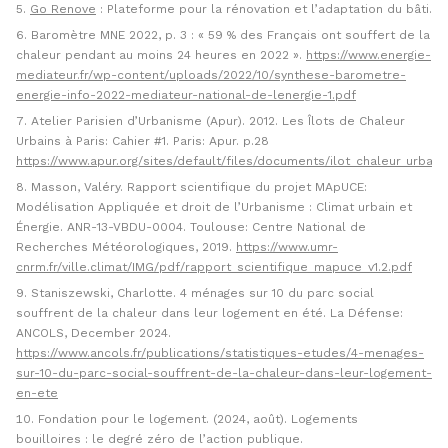
Go Renove
: Plateforme pour la rénovation et l’adaptation du bâti.
Baromètre MNE 2022, p. 3 : « 59 % des Français ont souffert de la
chaleur pendant au moins 24 heures en 2022 ».
https://www.energie-
mediateur.fr/wp-content/uploads/2022/10/synthese-barometre-
energie-info-2022-mediateur-national-de-lenergie-1.pdf
Atelier Parisien d’Urbanisme (Apur). 2012. Les Îlots de Chaleur
Urbains à Paris: Cahier #1. Paris: Apur. p.28
https://www.apur.org/sites/default/files/documents/ilot_chaleur_urbains
Masson, Valéry. Rapport scientifique du projet MApUCE:
Modélisation Appliquée et droit de l’Urbanisme : Climat urbain et
Énergie. ANR-13-VBDU-0004. Toulouse: Centre National de
Recherches Météorologiques, 2019.
https://www.umr-
cnrm.fr/ville.climat/IMG/pdf/rapport_scientifique_mapuce_v1.2.pdf
Staniszewski, Charlotte. 4 ménages sur 10 du parc social
souffrent de la chaleur dans leur logement en été. La Défense:
ANCOLS, December 2024.
https://www.ancols.fr/publications/statistiques-etudes/4-menages-
sur-10-du-parc-social-souffrent-de-la-chaleur-dans-leur-logement-
en-ete
Fondation pour le logement. (2024, août). Logements
bouilloires : le degré zéro de l’action publique.