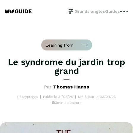
Grands angles
Guides
Learning from
Le syndrome du jardin trop
grand
Par
Thomas Hanss
Décryptages
Publié le 31/03/26
Mis à jour le 03/04/26
3min de lecture