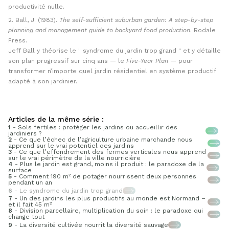
productivité nulle.
Ball, J. (1983).
The self-sufficient suburban garden: A step-by-step
planning and management guide to backyard food production
. Rodale
Press.
Jeff Ball y théorise le
syndrome du jardin trop grand
et y détaille
son plan progressif sur cinq ans — le
Five-Year Plan
— pour
transformer n’importe quel jardin résidentiel en système productif
adapté à son jardinier.
Articles de la même série :
1
- Sols fertiles : protéger les jardins ou accueillir des
jardiniers ?
2
- Ce que l’échec de l’agriculture urbaine marchande nous
apprend sur le vrai potentiel des jardins
3
- Ce que l’effondrement des fermes verticales nous apprend
sur le vrai périmètre de la ville nourricière
4
- Plus le jardin est grand, moins il produit : le paradoxe de la
surface
5
- Comment 190 m² de potager nourrissent deux personnes
pendant un an
6
- Le syndrome du jardin trop grand
7
- Un des jardins les plus productifs au monde est Normand –
et il fait 45 m²
8
- Division parcellaire, multiplication du soin : le paradoxe qui
change tout
9
- La diversité cultivée nourrit la diversité sauvage