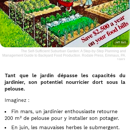
Jeff Ball
The Self-Sufficient Suburban Garden: A Step-by-Step Planning and
Management Guide to Backyard Food Production. Rodale Press, Emmaus, PA.
1983.
Tant que le jardin dépasse les capacités du
jardinier, son potentiel nourricier dort sous la
pelouse.
Imaginez :
Fin mars, un jardinier enthousiaste retourne
200 m² de pelouse pour y installer son potager.
En juin, les mauvaises herbes le submergent.