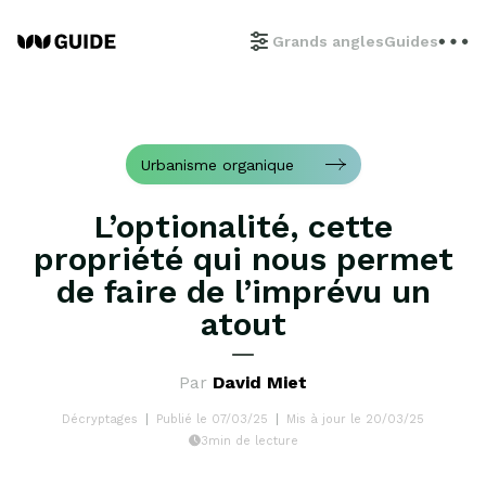
Grands angles
Guides
Urbanisme organique
L’optionalité, cette
propriété qui nous permet
de faire de l’imprévu un
atout
Par
David Miet
Décryptages
Publié le 07/03/25
Mis à jour le 20/03/25
3min de lecture