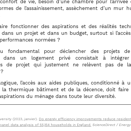
: confort de vie, besoin d’une chambre pour l’arrivée 
rmes de l’assainissement, assèchement d’un mur h
…
re fonctionner des aspirations et des réalités tech
 dans un projet et dans un budget, surtout si l’accès
 performances normées ?
jeu fondamental pour déclencher des projets de
e dans un logement privé consistait à intégrer
s de projet qui justement ne relèvent pas de la
 ?
logique, l’accès aux aides publiques, conditionné à un
 la thermique bâtiment et de la décence, doit faire
aspirations du ménage dans toute leur diversité.
ersity (2023, janvier).
Do energy efficiency improvements reduce residenti
anel data analysis of 55,154 households in England.
ScienceDirect / Energ