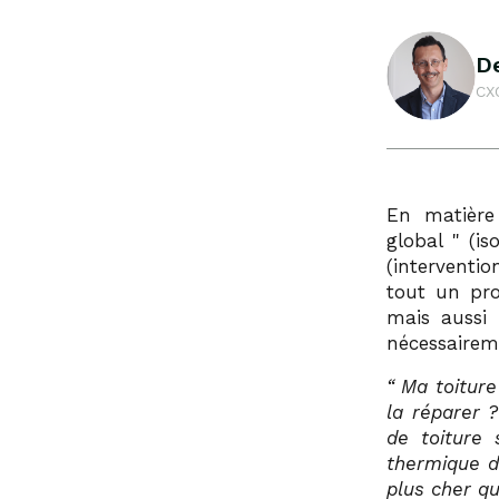
De
CXO
En matière
global
(iso
(interventio
tout un pro
mais aussi 
nécessairem
“ Ma toiture
la réparer 
de toiture 
thermique d
plus cher que