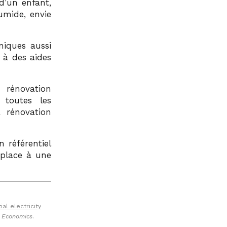
d’un enfant,
umide, envie
niques aussi
 à des aides
 rénovation
 toutes les
 rénovation
 référentiel
 place à une
al electricity
y Economics
.