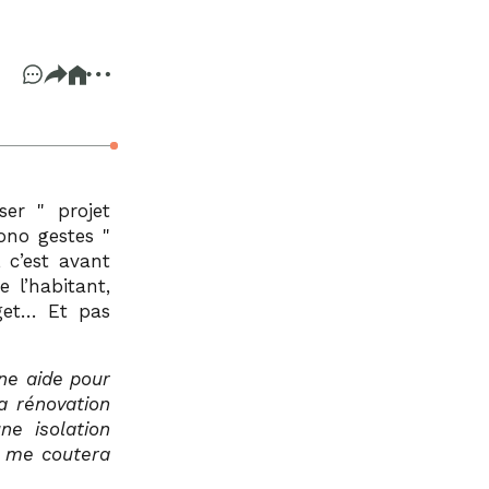
oser
projet
no gestes
, c’est avant
 l’habitant,
dget… Et pas
une aide pour
a rénovation
ne isolation
a me coutera