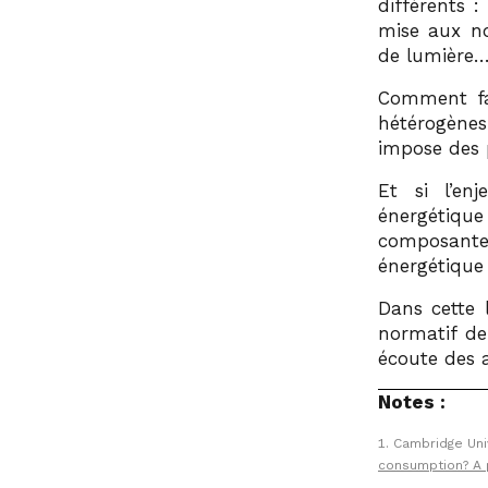
différents 
mise aux no
de lumière
Comment fai
hétérogènes
impose des
Et si l’en
énergétiqu
composante
énergétique
Dans cette 
normatif de
écoute des 
Notes :
Cambridge Univ
consumption? A p