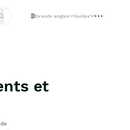
Grands angles
Guides
nts et
 de