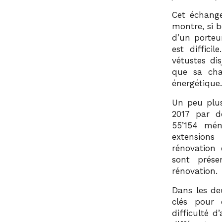
Cet échange
montre, si b
d’un porteu
est diffici
vétustes di
que sa chau
énergétiqu
Un peu plus
2017 par d
55’154 mén
extensions
rénovation 
sont prése
rénovation.
Dans les de
clés pour 
difficulté d