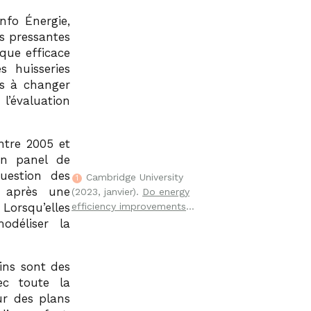
nfo Énergie,
us pressantes
que efficace
s huisseries
es à changer
l’évaluation
ntre 2005 et
un panel de
question des
Cambridge University
1
s après une
(2023, janvier).
Do energy
Lorsqu’elles
efficiency improvements
reduce residential electricity
odéliser la
consumption? A panel data
analysis of 55,154 households
in England.
ScienceDirect /
ins sont des
Energy Economics
.
ec toute la
sur des plans