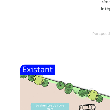
rén
inté
Perspect