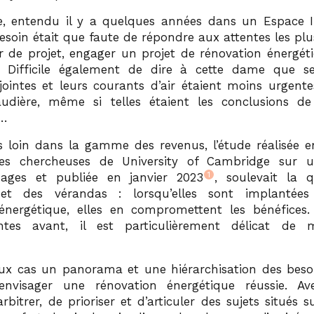
, entendu il y a quelques années dans un Espace I
esoin était que faute de répondre aux attentes les pl
r de projet, engager un projet de rénovation énergéti
le. Difficile également de dire à cette dame que se
sjointes et leurs courants d’air étaient moins urgent
dière, même si telles étaient les conclusions de 
e…
 loin dans la gamme des revenus, l’étude réalisée e
es chercheuses de University of Cambridge sur 
1
ages et publiée en janvier 2023
, soulevait la 
 et des vérandas : lorsqu’elles sont implantée
énergétique, elles en compromettent les bénéfices. 
ntes avant, il est particulièrement délicat de m
ux cas un panorama et une hiérarchisation des beso
envisager une rénovation énergétique réussie. Av
’arbitrer, de prioriser et d’articuler des sujets situés 