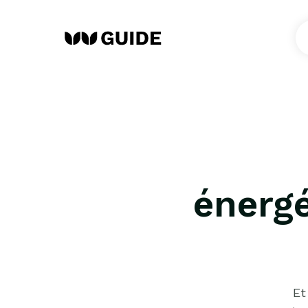
énerg
Et