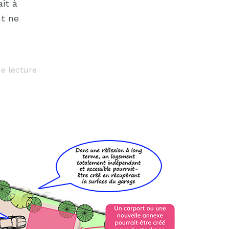
it à
nt ne
e lecture