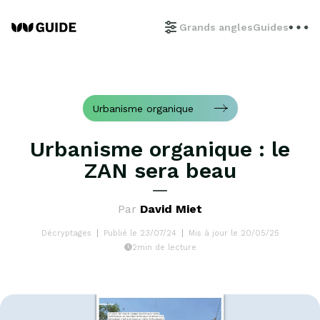
Grands angles
Guides
Urbanisme organique
Urbanisme organique : le
ZAN sera beau
Par
David Miet
Décryptages
Publié le 23/07/24
Mis à jour le 20/05/25
2min de lecture