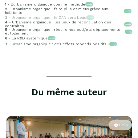
1
- L’urbanisme organique comme méthode
2
- Urbanisme organique : faire plus et mieux grâce aux
habitants
3
- Urbanisme organique : le ZAN sera beau
4
- Urbanisme organique : les lieux de réconciliation des
contraires
5
- Urbanisme organique : réduire nos budgets déplacements
et logement
6
- La R&D systémique
7
- Urbanisme organique : des effets rebonds positifs ?
Du même auteur
3 min