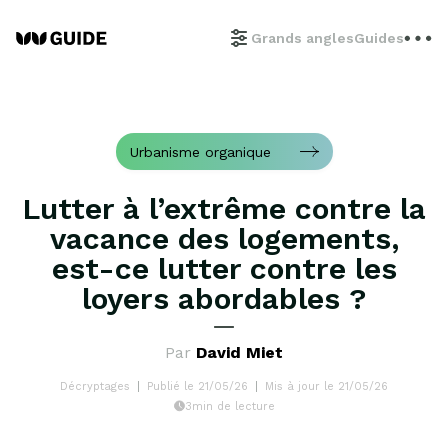
Grands angles
Guides
Urbanisme organique
Lutter à l’extrême contre la
vacance des logements,
est-ce lutter contre les
loyers abordables ?
Par
David Miet
Décryptages
Publié le 21/05/26
Mis à jour le 21/05/26
3min de lecture