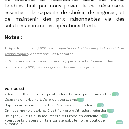
tendues finit par nous priver de ce mécanisme
essentiel : la capacité de choisir, de négocier, et
de maintenir des prix raisonnables via des
solutions comme les
opérations Bunti
.
Notes :
Apartment List. (2026, avril).
Apartment List Vacancy Index and Rent
Trends Report
. Apartment List Research.
Ministère de la Transition écologique et de la Cohésion des
territoires. (2026).
Zéro Logement Vacant
. beta.gouv.fr.
Voir aussi :
« A donne B » : l’erreur qui structure la fabrique de nos villes
L’expansion urbaine à l’ère du libéralisme
Unpopular opinion : un arbre n’est pas un climatiseur
On nous montre l’arbre. C’est l’ombre qu’il fallait regarder.
Bologne, ville la plus meurtrière d’Europe en canicule ?
Pourquoi la dispersion territoriale sabote notre politique
climatique